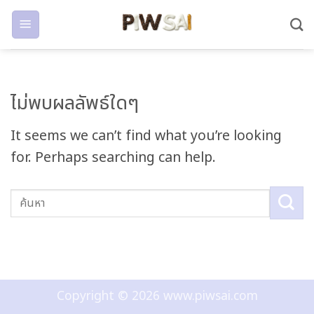
ข้าม
ไป
ยัง
ALL ซีรีย์น่าดู ซีรี่ย์เกาหลี
2026 กับลิสต์ซีรีย์เกาหลี
เนื้อหา
ไม่พบผลลัพธ์ใดๆ
ย้อนยุคยังขลัง! รวมผล
งานระดับตำนาน พากย์ไทย
It seems we can’t find what you’re looking
ครบ จบในที่เดียว
for. Perhaps searching can help.
อัพเดตซีรีย์เกา [อ่านต่อ...]
CONTINUE READING
→
Copyright © 2026 www.piwsai.com